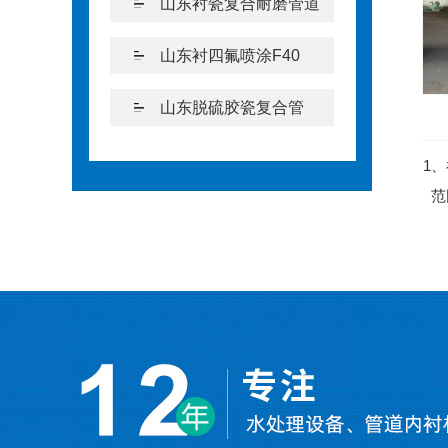
山东衬瓷复合耐磨管道
山东衬四氟喷涂F40
山东脱硫胶瓷复合管
1、
范